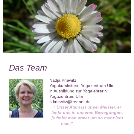
Das Team
Nadja Knewitz
Yogakursleiterin Yogazentrum Ulm
in Ausbildung zur Yogalehrerin
Yogazentrum Ulm
n.knewitz@freenet.de
" Unser Atem ist unser Meister, er
lenkt uns in unseren Bewegungen,
je freier man atmet um so mehr lebt
man."