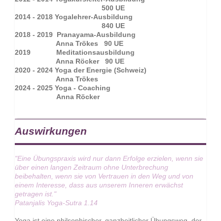
500 UE
2014 - 2018 Yogalehrer-Ausbildung
840 UE
2018 - 2019 Pranayama-Ausbildung
Anna Trökes 90 UE
2019 Meditationsausbildung
Anna Röcker 90 UE
2020 - 2024 Yoga der Energie (Schweiz)
Anna Trökes
2024 - 2025 Yoga - Coaching
Anna Röcker
Auswirkungen
"Eine Übungspraxis wird nur dann Erfolge erzielen, wenn sie
über einen langen Zeitraum ohne Unterbrechung
beibehalten, wenn sie von Vertrauen in den Weg und von
einem Interesse, dass aus unserem Inneren erwächst
getragen ist."
Patanjalis Yoga-Sutra 1.14
Yoga ist eine philsophischer, ganzheitlicher Übungsweg, der